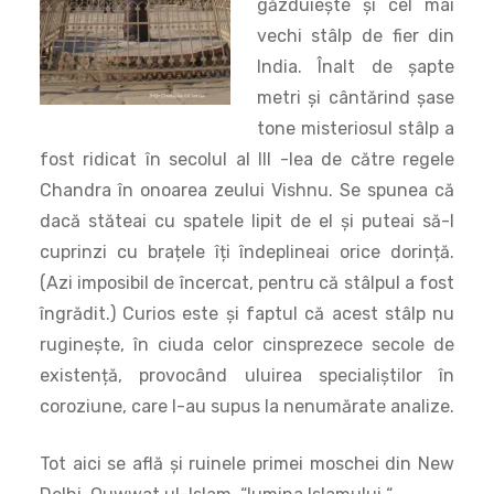
fost ridicat în secolul al III -lea de către regele
Chandra în onoarea zeului Vishnu. Se spunea că
dacă stăteai cu spatele lipit de el și puteai să-l
cuprinzi cu brațele îți îndeplineai orice dorință.
(Azi imposibil de încercat, pentru că stâlpul a fost
îngrădit.) Curios este și faptul că acest stâlp nu
ruginește, în ciuda celor cinsprezece secole de
existență, provocând uluirea specialiștilor în
coroziune, care l-au supus la nenumărate analize.
Tot aici se află și ruinele primei moschei din New
Delhi, Quwwat ul-Islam
,
“lumina Islamului “.
Printre coloanele ei atent sculptate m-am plimbat
îndelung.
Motivele