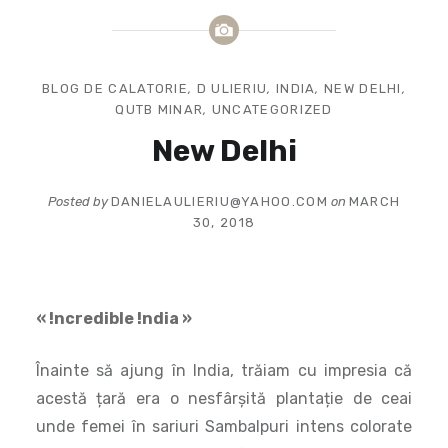
BLOG DE CALATORIE
,
D ULIERIU
,
INDIA
,
NEW DELHI
,
QUTB MINAR
,
UNCATEGORIZED
New Delhi
Posted by
DANIELAULIERIU@YAHOO.COM
on
MARCH
30, 2018
« !ncredible !ndia »
Înainte să ajung în India, trăiam cu impresia că
acestă țară era o nesfârșită plantație de ceai
unde femei în sariuri Sambalpuri intens colorate