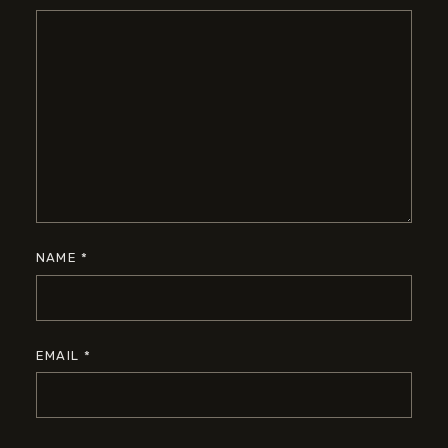
NAME
*
EMAIL
*
WEBSITE
SAVE MY NAME, EMAIL, AND WEBSITE IN THIS