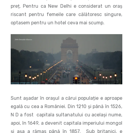
Sunt așadar în orașul a cărui populație e aproape
egală cu cea a României. Din 1210 și până în 1526,
N D a fost capitala sultanatului cu același nume,
apoi, în 1649, a devenit capitala imperiului mongol
și așa a rămas până în 1857. Sub britanici, e
reproclamat capitală, luând, în 1911, locul
Calcuttei.