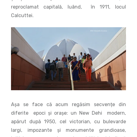
Așa se face că acum regăsim secvențe din
diferite epoci și orașe: un New Dehi modern,
apărut după 1950, cel victorian, cu bulevarde
largi, impozante și monumente grandioase,
british – europene și uneori o subtilă tușă indiană
și vechiul Delhi, islamic cu străduțe înguste,
întortocheate și pline de magazine, dughene și
tarabe.