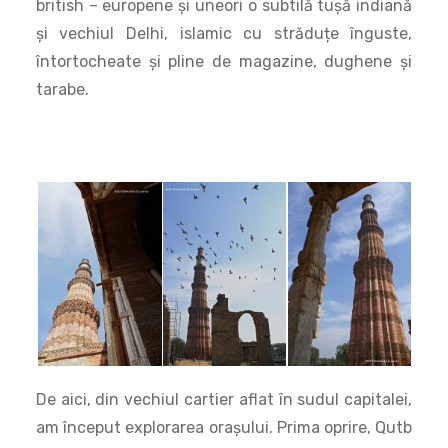
De aici, din vechiul cartier aflat în sudul capitalei,
am început explorarea orașului. Prima oprire, Qutb
Minar, cel mai înalt minaret din India și al treilea
din lume. Construcția lui a început în 1192, în
timpul lui Qûtb ud-Dîn Aibak, primul sultan din
Delhi și a continuat timp de mai multe dinastii,
fiind gata în 1368, odată cu terminarea celui de-al