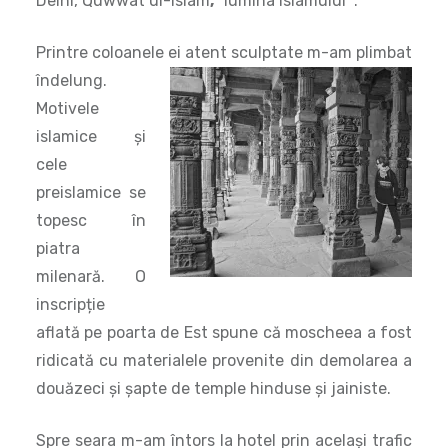
islamice și
cele
preislamice se
topesc în
piatra
milenară. O
inscripție
aflată pe poarta de Est spune că moscheea a fost
ridicată cu materialele provenite din demolarea a
douăzeci și șapte de temple hinduse și jainiste.
Spre seara m-am întors la hotel prin același trafic
infernal, cu gândul că un sejur la New Delhi ar
putea fi o bună terapie pentru cei nemultumiți de
traiul în țările curate şi civilizate ale Europei. Un
antidot pentru depresie. Ori… dimpotrivă.