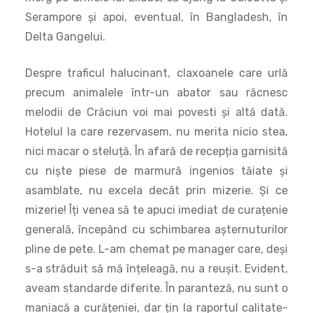
precum animalele într-un abator sau răcnesc
melodii de Crăciun voi mai povesti și altă dată.
Hotelul la care rezervasem, nu merita nicio stea,
nici macar o steluță. În afară de recepția garnisită
cu niște piese de marmură ingenios tăiate și
asamblate, nu excela decât prin mizerie. Și ce
mizerie! Îți venea să te apuci imediat de curațenie
generală, începând cu schimbarea așternuturilor
pline de pete. L-am chemat pe manager care, deși
s-a străduit să mă înțeleagă, nu a reușit. Evident,
aveam standarde diferite. În paranteză, nu sunt o
maniacă a curățeniei, dar țin la raportul calitate-
preț. Pentru ca New Delhi e considerat un oraș
riscant pentru femeile care călătoresc singure,
optasem pentru un hotel ceva mai scump.