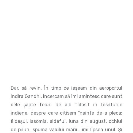
Dar, să revin. În timp ce ieșeam din aeroportul
Indira Gandhi, încercam să îmi amintesc care sunt
cele șapte feluri de alb folosit în țesăturile
indiene, despre care citisem înainte de-a pleca:
fildeșul, iasomia, sideful, luna din august, ochiul
de păun, spuma valului mării… îmi lipsea unul. Și
atunci, în parcarea taxiurilor realitatea m-a izbit
ca un elefant: un vânzător de fructe, cu o bâtă în
mână stătea de vorbă cu un domn care își făcea
nevoile în văzul nostru. Domnul avea o problemă