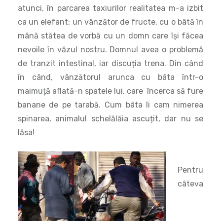
de tranzit intestinal, iar discuția trena. Din când
în când, vânzătorul arunca cu bâta într-o
maimuță aflată-n spatele lui, care încerca să fure
banane de pe tarabă. Cum bâta îi cam nimerea
spinarea, animalul schelălăia ascuțit, dar nu se
lăsa!
Pentru
câteva