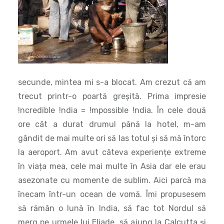
secunde, mintea mi s-a blocat. Am crezut că am
trecut printr-o poartă greșită. Prima impresie
!ncredible !ndia = !mpossible !ndia. În cele două
ore cât a durat drumul până la hotel, m-am
gândit de mai multe ori să las totul și să mă întorc
la aeroport. Am avut câteva experiențe extreme
în viața mea, cele mai multe în Asia dar ele erau
asezonate cu momente de sublim. Aici parcă ma
înecam într-un ocean de vomă. Îmi propusesem
să rămân o lună în India, să fac tot Nordul să
merg pe urmele lui Eliade, să ajung la Calcutta și
Serampore și apoi, eventual, în Bangladesh, în
Delta Gangelui.
Despre traficul halucinant, claxoanele care urlă