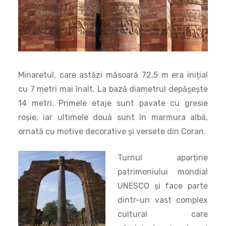
Minaretul, care astăzi măsoară 72,5 m era inițial
cu 7 metri mai înalt. La bază diametrul depășește
14 metri. Primele etaje sunt pavate cu gresie
roșie, iar ultimele două sunt în marmura albă,
ornată cu motive decorative și versete din Coran.
Turnul aparține
patrimoniului mondial
UNESCO și face parte
dintr-un vast complex
cultural care
găzduiește și cel mai
vechi stâlp de fier din
India. Înalt de șapte
metri și cântărind șase
tone misteriosul stâlp a