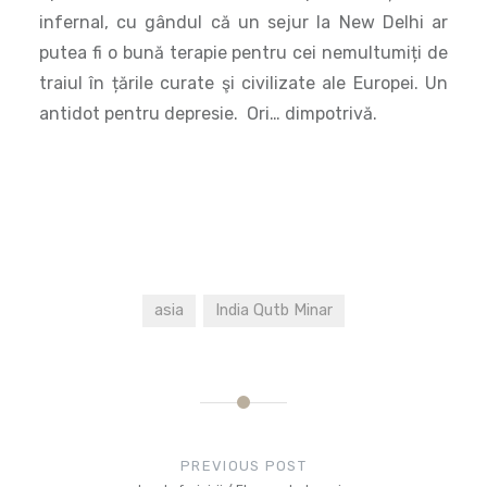
asia
India Qutb Minar
Post
navigation
PREVIOUS POST
Insula fericirii / Flores – Indonezia
NEXT POST
Prin New Delhi