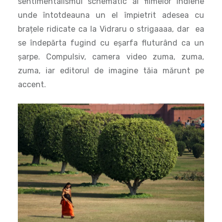
sentimentalismul schematic al filmelor indiene
unde întotdeauna un el împietrit adesea cu
brațele ridicate ca la Vidraru o strigaaaa, dar ea
se îndepărta fugind cu eșarfa fluturând ca un
șarpe. Compulsiv, camera video zuma, zuma,
zuma, iar editorul de imagine tăia mărunt pe
accent.