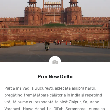
Prin New Delhi
Parcă mă văd la București, aplecată asupra hărții,
pregătind fremătătoare călătoria în India și repetând
vrăjită nume cu rezonanță tainică: Jaipur, Kajuraho.
Varanasi, Hawa Mahal, Lal Qil’ah, Serampore… nume ca