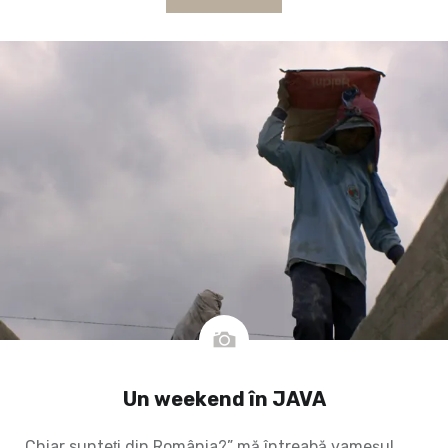
Un weekend în JAVA
„Chiar sunteţi din România?” mă întreabă vameșul,