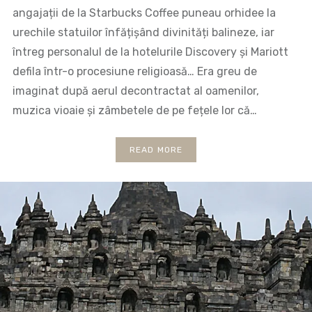
angajații de la Starbucks Coffee puneau orhidee la
urechile statuilor înfățișând divinități balineze, iar
întreg personalul de la hotelurile Discovery și Mariott
defila într-o procesiune religioasă… Era greu de
imaginat după aerul decontractat al oamenilor,
muzica vioaie și zâmbetele de pe fețele lor că…
READ MORE