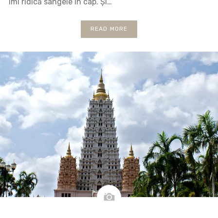
îmi ridică sângele în cap. Și…
READ MORE