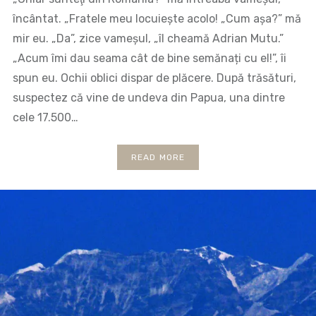
încântat. „Fratele meu locuiește acolo! „Cum așa?” mă
mir eu. „Da”, zice vameșul, „îl cheamă Adrian Mutu.”
„Acum îmi dau seama cât de bine semănați cu el!”, îi
spun eu. Ochii oblici dispar de plăcere. După trăsături,
suspectez că vine de undeva din Papua, una dintre
cele 17.500…
READ MORE