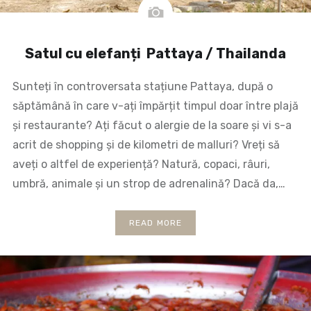
Satul cu elefanți Pattaya / Thailanda
Sunteți în controversata stațiune Pattaya, după o
săptămână în care v-ați împărțit timpul doar între plajă
și restaurante? Ați făcut o alergie de la soare și vi s-a
acrit de shopping și de kilometri de malluri? Vreți să
aveți o altfel de experiență? Natură, copaci, râuri,
umbră, animale și un strop de adrenalină? Dacă da,…
READ MORE