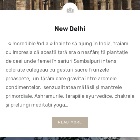
New Delhi
« !ncredible !ndia » Înainte să ajung în India, trăiam
cu impresia că acestă țară era o nesfârșită plantație
de ceai unde femei în sariuri Sambalpuri intens
colorate culegeau cu gesturi sacre frunzele
proaspete, un tărâm care gravita între aromele
condimentelor, senzualitatea mătăsii și mantrele
primordiale. Ashramurile, terapiile ayurvedice, chakrele
și prelungi meditații yoga…
READ MORE