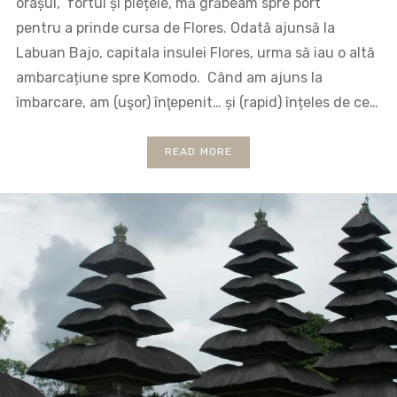
orașul, fortul și piețele, mă grăbeam spre port
pentru a prinde cursa de Flores. Odată ajunsă la
Labuan Bajo, capitala insulei Flores, urma să iau o altă
ambarcațiune spre Komodo. Când am ajuns la
îmbarcare, am (uşor) înţepenit… și (rapid) înțeles de ce…
READ MORE