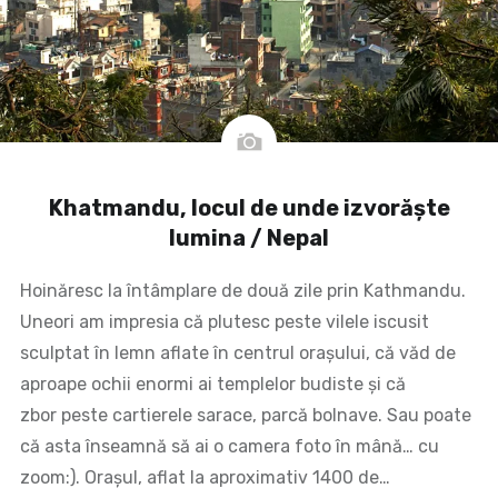
Khatmandu, locul de unde izvorăște
lumina / Nepal
Hoinăresc la întâmplare de două zile prin Kathmandu.
Uneori am impresia că plutesc peste vilele iscusit
sculptat în lemn aflate în centrul orașului, că văd de
aproape ochii enormi ai templelor budiste și că
zbor peste cartierele sarace, parcă bolnave. Sau poate
că asta înseamnă să ai o camera foto în mână… cu
zoom:). Orașul, aflat la aproximativ 1400 de…