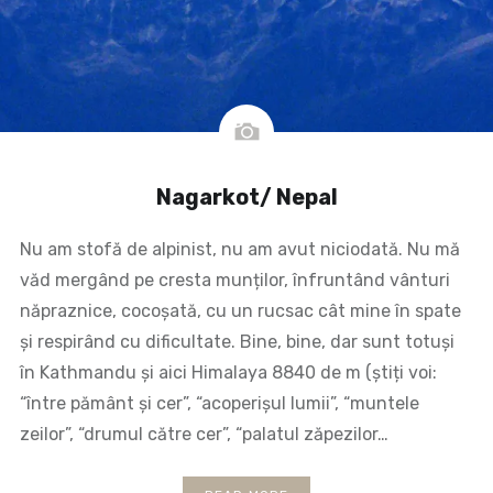
Nagarkot/ Nepal
Nu am stofă de alpinist, nu am avut niciodată. Nu mă
văd mergând pe cresta munților, înfruntând vânturi
năpraznice, cocoșată, cu un rucsac cât mine în spate
și respirând cu dificultate. Bine, bine, dar sunt totuși
în Kathmandu și aici Himalaya 8840 de m (știți voi:
“între pământ și cer”, “acoperișul lumii”, “muntele
zeilor”, “drumul către cer”, “palatul zăpezilor…