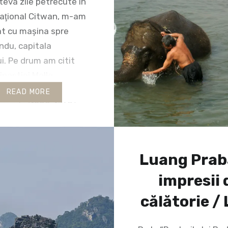
eva zile petrecute în
Naţional Citwan, m-am
at cu mașina spre
du, capitala
i. Pe drum am citit
inastiei Malla,
 Văii Kathmandu timp
READ MORE
 secole (1200-1768).
ălătoria am fost
 de ochii scrutători ai
ilor budiste. Am
Luang Prab
n apropiere de centrul
impresii 
 orașului, lângă piața
plină…
călătorie /