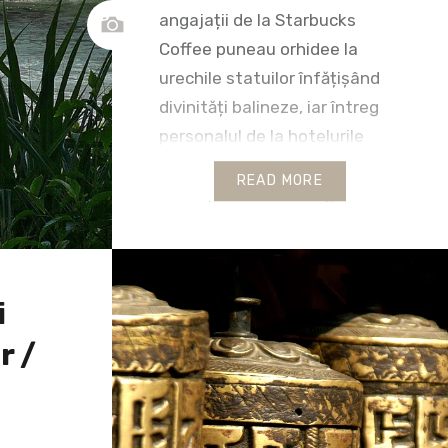
angajații de la Starbucks
Coffee puneau orhidee la
urechile statuilor înfățișând
divinități balineze, iar întreg
personalul de la hotelurile
Discovery și Mariott defila
READ MORE
într-o procesiune religioasă…
Era greu de imaginat după
aerul decontractat al
oamenilor, muzica vioaie și
i
zâmbetele de pe fețele lor
că…
r /