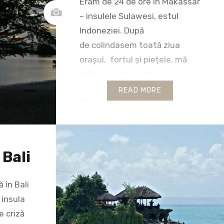
Eram de 24 de ore în Makassar
– insulele Sulawesi, estul
Indoneziei. După
de colindasem toată ziua
orașul, fortul și piețele, mă
grăbeam spre port
pentru a prinde cursa de
READ MORE
Flores. Odată ajunsă la
Labuan Bajo, capitala insulei
Flores, urma să iau o altă
ambarcațiune spre Komodo.
 Bali
Când am ajuns la îmbarcare,
am (uşor) înţepenit… și (rapid)
 în Bali
înțeles de ce…
 insula
e criză