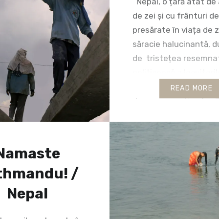
Nepal, o țară atât de
de zei și cu frânturi d
presărate în viața de zi
săracie halucinantă, d
de tristețea resemnat
politicoasă a locuitori
plutește ca un abur gr
READ MORE
deasupra cartierelor. Z
sunt întreruperi ale ap
curentului (inclusiv în 
în care stau). In plus c
Namaste
întregi nici…
thmandu! /
Nepal