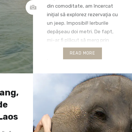
din comoditate, am încercat
iniţial să explorez rezervaţia cu
un jeep. Imposibil! Ierburile
depășeau doi metri. De fapt,
mi-ar fi plăcut să merg prin
junglă, să străbat Citwanul la
READ MORE
pas, cu noile mele ghete
cumpărate special pentru
asta, dar, după ce ghidul m-a
întrebat…
ang,
de
 Laos