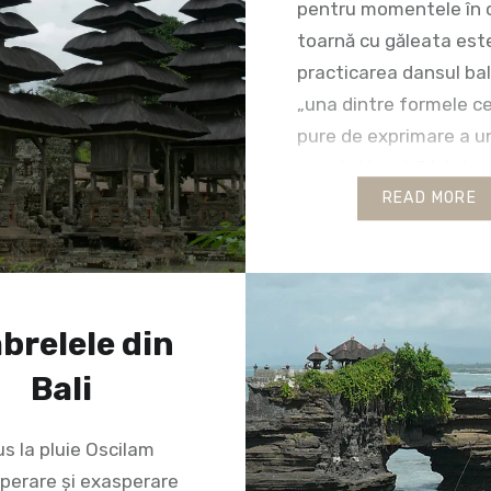
pentru momentele în 
toarnă cu găleata est
practicarea dansul bal
„una dintre formele c
pure de exprimare a un
acestei insule” (sint
aparține profesorului
READ MORE
dans). Cele mai cunos
dansuri sunt legong, ba
barong….
brelele din
Bali
s la pluie Oscilam
sperare și exasperare