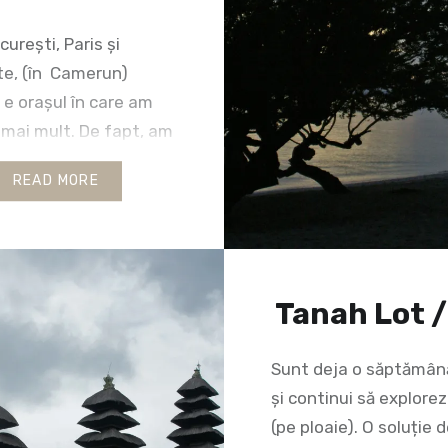
urești, Paris și
e, (în Camerun)
e orașul în care am
 mai mult. De fapt, am
ai la sud, la vreo 20 de
READ MORE
ntru, într-o
erie privilegiată, în
illage, chiar pe malul
șa se face că am
edumerită,
Tanah Lot /
ită și intrigată, după
ăsfoit…
Sunt deja o săptămână
și continui să explorez
(pe ploaie). O soluție d