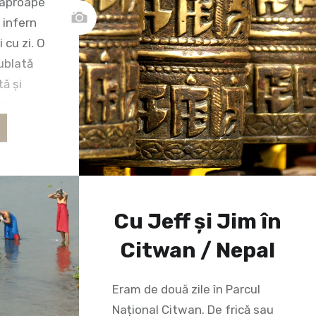
 aproape
e infern
 cu zi. O
ublată
ă și
lor
i
ilnic
ei și
hotelul
artiere
Cu Jeff și Jim în
Citwan / Nepal
Eram de două zile în Parcul
Național Citwan. De frică sau