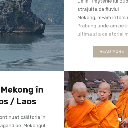
De la “Peșterile lui Bu
strajuite de fluviul
Mekong, m-am intors 
Prabang unde am pet
ultima zi a calatoriei 
Laos. Oraselul e un ce
turistic in expansiune,
READ MORE
laotienii, “inca” neata
hoardele de turisti, su
amabili si primitori. Nu
asteptati la un miraco
 Mekong în
persoane vorbesc o li
os / Laos
circulatie si,…
ntinuat călătoria în
vigând pe Mekongul