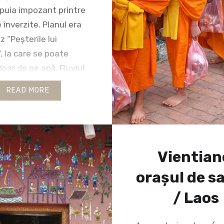
rpuia impozant printre
e înverzite. Planul era
z “Peșterile lui
 la care se poate
oar de pe apă. Fluviul
așnic, cuminte,
READ MORE
 de parcă nu înghițise
e izvoare vizibile și
e care îi apăruseră în
numit în cele mai
Vientian
…
orașul de s
/ Laos