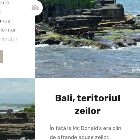
care
e
inez,
ele mai
icității
agma
 meu de
cute
ris și
Bali, teritoriul
zeilor
În față la Mc Donald’s era plin
de ofrande aduse zeilor,