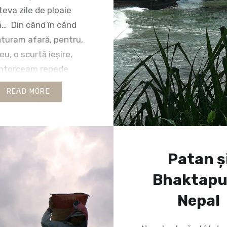
eva zile de ploaie
ă… Din când în când
turam afară, pentru,
u, o scurtă ieșire,
întorceam repede
instantaneu) înăuntru.
READ MORE
 făcusem și refăcusem
ll-urilor din capitala
r și învățasem toate
din teatrul umbrelor,
Patan ș
t pentru turiști în sala
Bhaktapu
Nepal