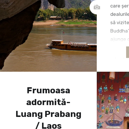
care șe
dealuril
să vizite
Buddha”,
ajunge d
părea p
înțelept
sutele d
invizibil
cale. De
Frumoasa
diverse
adormită-
Luang Prabang
/ Laos