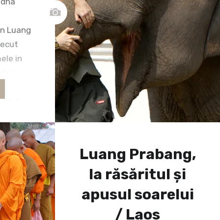
ddha”
in Luang
recut
mele in
ntru
 iar
cati de
nt
 va
l. Putine
Luang Prabang,
mba de
la răsăritul și
apusul soarelui
/ Laos