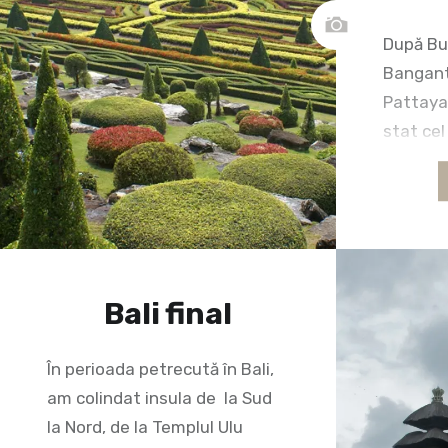
După Buc
Bangant
Pattaya 
stat cel
locuit m
km de ce
periferif
Buddha V
mării. A
rămas n
Bali final
nemulțum
ce am r
În perioada petrecută în Bali,
am colindat insula de la Sud
la Nord, de la Templul Ulu