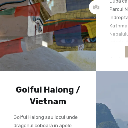
După cât
Parcul 
îndrept
Kathman
Nepalulu
istoria d
stăpâna
de cinci
Toată c
însoţită
mănăstir
Golful Halong /
locuit î
Vietnam
vechi al
Durbar, 
Golful Halong sau locul unde
dragonul coboară în apele