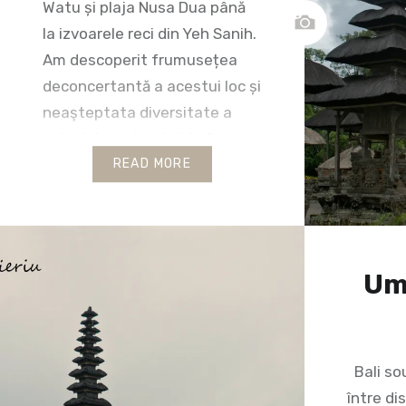
Watu și plaja Nusa Dua până
la izvoarele reci din Yeh Sanih.
Am descoperit frumusețea
deconcertantă a acestui loc și
neaşteptata diversitate a
peisajelor sale: plajele fine,
unele cu nisipuri negre, altele
READ MORE
aurii care ar fi trebuit să
adune toată căldura soarelui
și să…
Um
Bali sou
între di