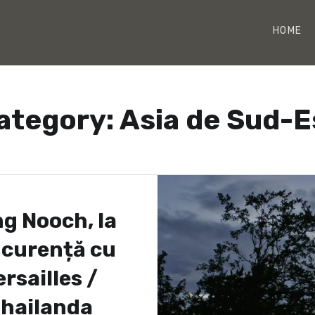
HOME
ategory:
Asia de Sud-E
g Nooch, la
curență cu
ersailles /
hailanda