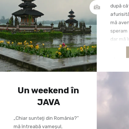
după cât
afurisit
mă aven
speram e
dar mă 
(uneori 
Așadar,
turul ma
Denpasa
scenele 
Un weekend în
proiecta
de…
JAVA
„Chiar sunteţi din România?”
mă întreabă vameșul,