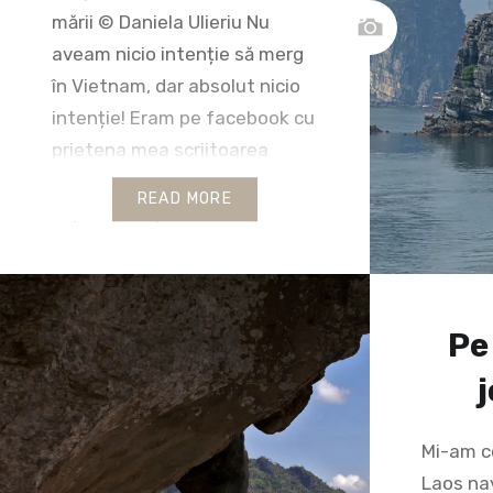
mării © Daniela Ulieriu Nu
aveam nicio intenție să merg
în Vietnam, dar absolut nicio
intenție! Eram pe facebook cu
prietena mea scriitoarea
Doina Popescu și analizam
READ MORE
împreună niște lucrări de
Picabia, Kupka și Tanning
pentru coperta următoarei ei
cărți de nuvele. Eu cu o ușoara
Pe
preferința…
j
Mi-am co
Laos na