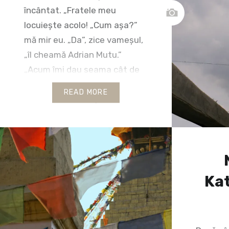
încântat. „Fratele meu
locuiește acolo! „Cum așa?”
mă mir eu. „Da”, zice vameșul,
„îl cheamă Adrian Mutu.”
„Acum îmi dau seama cât de
bine semănați cu el!”, îi spun
READ MORE
eu. Ochii oblici dispar de
plăcere. După trăsături,
suspectez că vine de undeva
din Papua, una dintre cele
17.500…
Ka